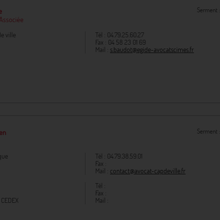
Serment 
e
 Associée
e ville
Tél :
04.79.25.60.27
Fax :
04 58 23 01 69
Mail :
s.baudot@egide-avocatscimes.fr
Serment 
ien
que
Tél :
04.79.38.59.01
Fax :
Mail :
contact@avocat-capdeville.fr
Tél :
Fax :
 CEDEX
Mail :