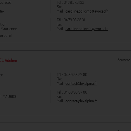
ucretet
Tél :
04.79.37.81.32
Fax :
dex
Mail :
caroline.collomb@avocat.fr
Tél :
04.79.05.28.31
tion
Fax :
e Maurienne
Mail :
caroline.collomb@avocat.fr
orporel
EL
Serment 
Adeline
re
Tél :
04 80 98 97 80
Fax :
Mail :
contact@lexalpina.fr
Tél :
04 80 98 97 80
T-MAURICE
Fax :
Mail :
contact@lexalpina.fr