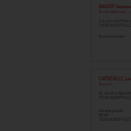
BAUDOT
Stéphani
Ancien Bâtonnier -
2-4 cours de l'hôtel d
73200
ALBERTVILLE
Droit Immobilier
CAPDEVILLE
Jul
Associé
62 rue de la Républi
73200
ALBERTVILLE
Adresse postale
BP 143
73204
ALBERTVILLE