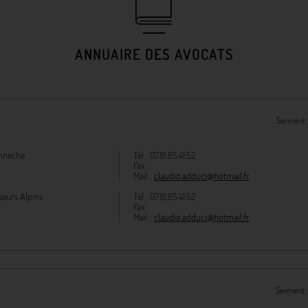
ANNUAIRE DES AVOCATS
Serment 
onneche
Tél :
07.81.85.41.52
Fax :
Mail :
claudio.adduci@hotmail.fr
seurs Alpins
Tél :
07.81.85.41.52
Fax :
Mail :
claudio.adduci@hotmail.fr
Serment 