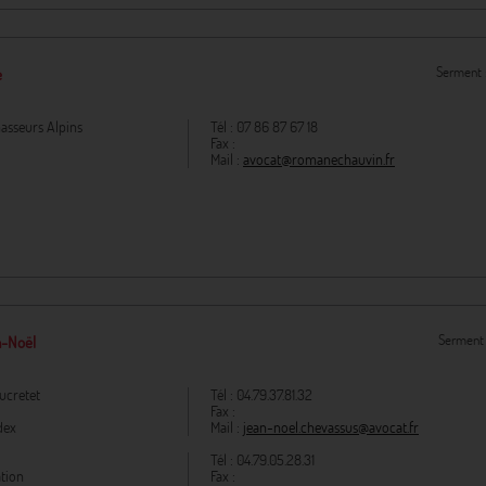
Serment 
e
asseurs Alpins
Tél :
07 86 87 67 18
Fax :
Mail :
avocat@romanechauvin.fr
Serment
-Noël
ucretet
Tél :
04.79.37.81.32
Fax :
dex
Mail :
jean-noel.chevassus@avocat.fr
Tél :
04.79.05.28.31
tion
Fax :