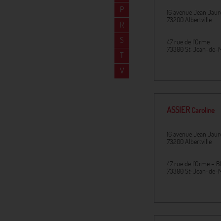
P
16 avenue Jean Jaur
73200
Albertville
R
S
47 rue de l’Orme
73300
St-Jean-de-
T
V
ASSIER
Caroline
16 avenue Jean Jaur
73200
Albertville
47 rue de l’Orme – B
73300
St-Jean-de-