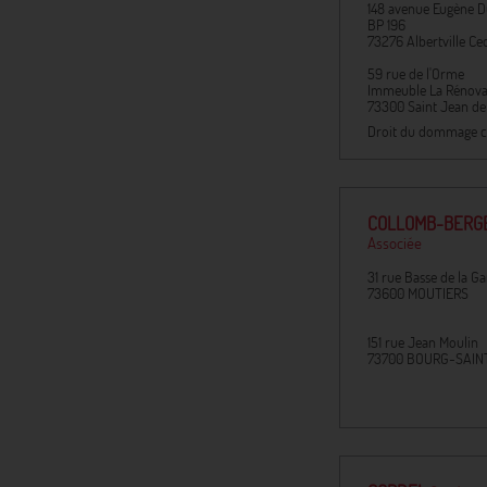
148 avenue Eugène D
BP 196
73276
Albertville Ce
59 rue de l'Orme
Immeuble La Rénova
73300
Saint Jean d
Droit du dommage c
COLLOMB-BERG
Associée
31 rue Basse de la Ga
73600
MOUTIERS
151 rue Jean Moulin
73700
BOURG-SAIN