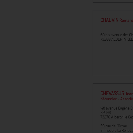
CHAUVIN
Roman
60 bis avenue des Ch
73200
ALBERTVILLE
CHEVASSUS
Jean
Bâtonnier - Associé
148 avenue Eugène D
BP 196
73276
Albertville Ce
59 rue de l'Orme
Immeuble La Rénova