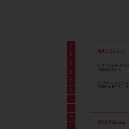
A
ADDUCI
Claudio
B
C
1073 route de Bard
73500
MODANE
D
F
26, Avenue des Chas
73200
ALBERTVILLE
G
J
L
M
ASSIER
Christian
O