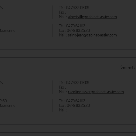
ès
Tél :
04.79.32.06.09
Fax :
Mail :
albertville@cabinet-assier.com
Tél :
04.79.64.11.13
Maurienne
Fax :
04.79.83.25.23
Mail :
saint-jean@cabinet-assier.com
Serment :
ès
Tél :
04.79.32.06.09
Fax :
Mail :
caroline.assier@cabinet-assier.com
P 60
Tél :
04.79.64.11.13
Maurienne
Fax :
04.79.83.25.23
Mail :