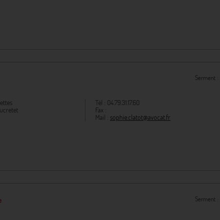
Serment :
ettes
Tél :
04.79.31.17.60
ucretet
Fax :
Mail :
sophie.clatot@avocat.fr
Serment :
e