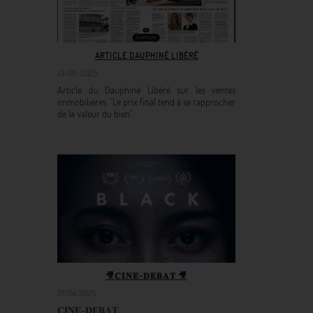
ARTICLE DAUPHINÉ LIBÉRÉ
13/05/2025
Article du Dauphiné Libéré sur les ventes
immobilières. "Le prix final tend à se rapprocher
de la valeur du bien".
🎥𝐂𝐈𝐍𝐄-𝐃𝐄𝐁𝐀𝐓 🎥
17/04/2025
𝐂𝐈𝐍𝐄-𝐃𝐄𝐁𝐀𝐓