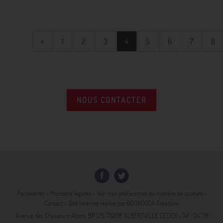
<
1
2
3
4
5
6
7
8
NOUS CONTACTER
Partenaires
-
Mentions légales
-
Voir mes préférences en matière de cookies
-
Contact
- Site Internet réalisé par
BOONDOOA Créations
Avenue des Chasseurs Alpins, BP 125, 73208 ALBERTVILLE CEDEX - Tél : 04 79