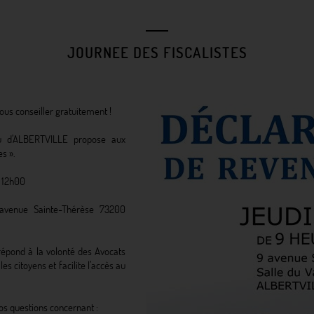
JOURNEE DES FISCALISTES
ous conseiller gratuitement !
d’ALBERTVILLE propose aux 
es ».
à 12h00
 avenue Sainte-Thérèse 73200 
 répond à la volonté des Avocats 
es citoyens et facilite l’accès au 
os questions concernant :